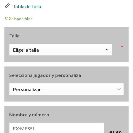
Tabla de Talla
812 disponibles
Talla
*
Selecciona jugador y personaliza
Nombre y número
+
€1.50