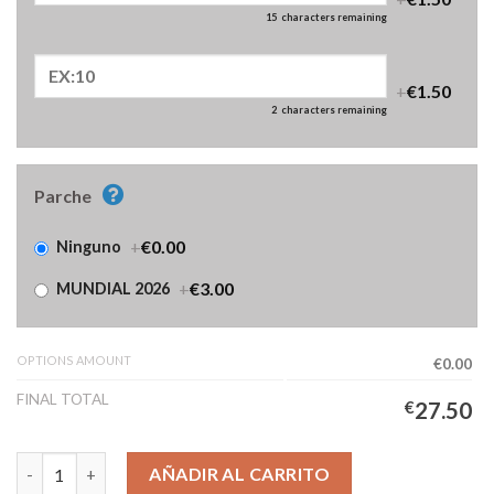
15
characters remaining
+
€1.50
2
characters remaining
Parche
+
€0.00
Ninguno
+
€3.00
MUNDIAL 2026
OPTIONS AMOUNT
€0.00
FINAL TOTAL
€
27.50
Camiseta Alemania Portero Primera Equipación Niños 2026/202
AÑADIR AL CARRITO