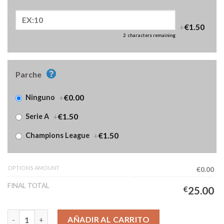
+
€1.50
2
characters remaining
Parche
+
€0.00
Ninguno
+
€1.50
Serie A
+
€1.50
Champions League
OPTIONS AMOUNT
€0.00
FINAL TOTAL
€
25.00
Camiseta Juventus Primera Equipación Mujer 2025/2026 cantid
AÑADIR AL CARRITO