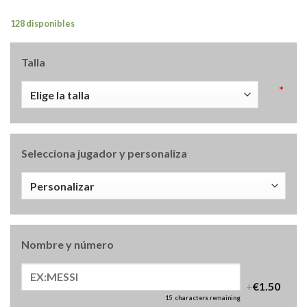
128 disponibles
Talla
*
Selecciona jugador y personaliza
Nombre y número
+
€1.50
15
characters remaining