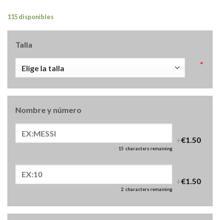
115 disponibles
Talla
*
Nombre y número
+
€1.50
15
characters remaining
+
€1.50
2
characters remaining