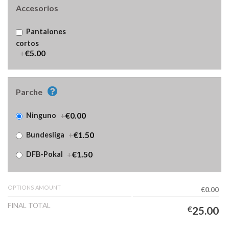
Accesorios
Pantalones
cortos
+
€5.00
Parche
+
€0.00
Ninguno
+
€1.50
Bundesliga
+
€1.50
DFB-Pokal
OPTIONS AMOUNT
€0.00
FINAL TOTAL
€
25.00