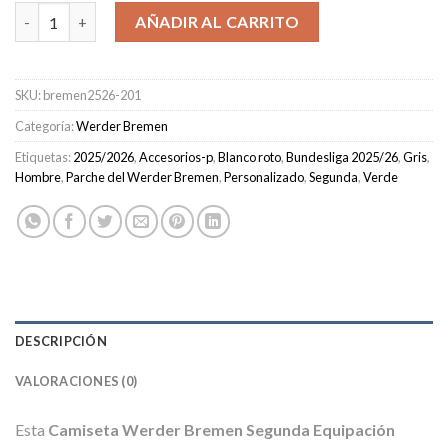
Camiseta Werder Bremen Segunda Equipación Hombre 2025/202
AÑADIR AL CARRITO
SKU:
bremen2526-201
Categoría:
Werder Bremen
Etiquetas:
2025/2026
,
Accesorios-p
,
Blanco roto
,
Bundesliga 2025/26
,
Gris
,
Hombre
,
Parche del Werder Bremen
,
Personalizado
,
Segunda
,
Verde
DESCRIPCIÓN
VALORACIONES (0)
Esta
Camiseta Werder Bremen Segunda Equipación