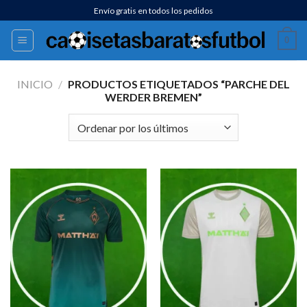
Saltar
Envío gratis en todos los pedidos
al
0
contenido
INICIO
/
PRODUCTOS ETIQUETADOS “PARCHE DEL
WERDER BREMEN”