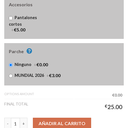
Accesorios
Pantalones
cortos
+
€5.00
Parche
+
€0.00
Ninguno
+
€3.00
MUNDIAL 2026
OPTIONS AMOUNT
€0.00
FINAL TOTAL
€
25.00
Camiseta Turquía Segunda Equipación Hombre 2026/2027 canti
AÑADIR AL CARRITO