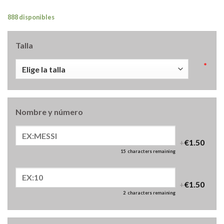
888 disponibles
Talla
*
Nombre y número
+
€1.50
15
characters remaining
+
€1.50
2
characters remaining