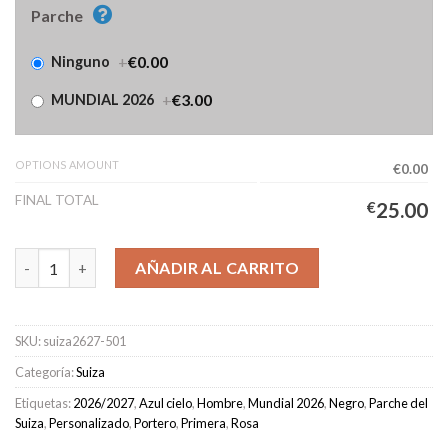
Parche
+
€0.00
Ninguno
+
€3.00
MUNDIAL 2026
OPTIONS AMOUNT
€0.00
FINAL TOTAL
€
25.00
Camiseta Suiza Portero Primera Equipación Hombre 2026/2027 
AÑADIR AL CARRITO
SKU:
suiza2627-501
Categoría:
Suiza
Etiquetas:
2026/2027
,
Azul cielo
,
Hombre
,
Mundial 2026
,
Negro
,
Parche del
Suiza
,
Personalizado
,
Portero
,
Primera
,
Rosa