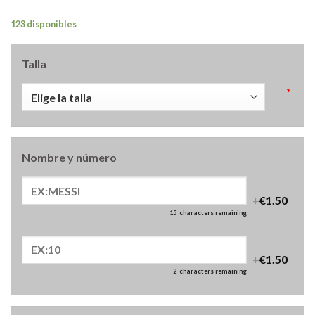
123 disponibles
Talla
*
Nombre y número
+
€1.50
15
characters remaining
+
€1.50
2
characters remaining