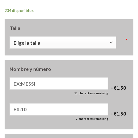
234 disponibles
Talla
*
Nombre y número
+
€1.50
15
characters remaining
+
€1.50
2
characters remaining