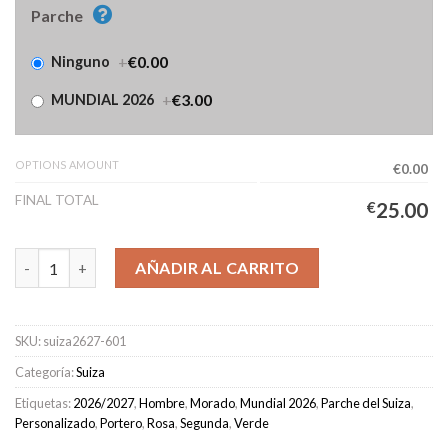
Parche
+
€0.00
Ninguno
+
€3.00
MUNDIAL 2026
OPTIONS AMOUNT
€0.00
FINAL TOTAL
€
25.00
Camiseta Suiza Portero Segunda Equipación Hombre 2026/2027
AÑADIR AL CARRITO
SKU:
suiza2627-601
Categoría:
Suiza
Etiquetas:
2026/2027
,
Hombre
,
Morado
,
Mundial 2026
,
Parche del Suiza
,
Personalizado
,
Portero
,
Rosa
,
Segunda
,
Verde