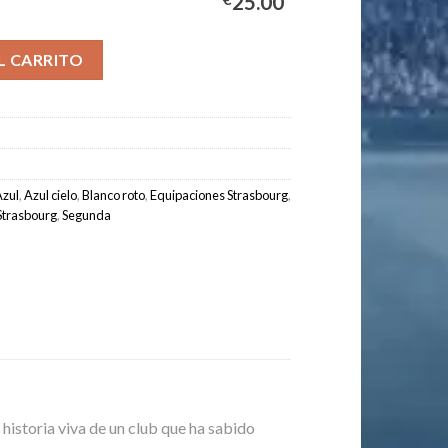
25.00
Equipación Hombre 2025/2026 cantidad
L CARRITO
Azul
,
Azul cielo
,
Blanco roto
,
Equipaciones Strasbourg
,
Strasbourg
,
Segunda
 historia viva de un club que ha sabido