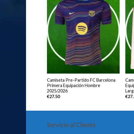
adrid Tercera
Camiseta Pre-Partido FC Barcelona
Cami
bre 2025/2026 Manga
Primera Equipación Hombre
Equ
2025/2026
Larg
€
27.50
€
27
Servicio al Cliente