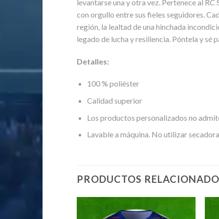
levantarse una y otra vez. Pertenece al RC
con orgullo entre sus fieles seguidores. Ca
región, la lealtad de una hinchada incondic
legado de lucha y resiliencia. Póntela y sé p
Detalles:
100 % poliéster
Calidad superior
Los productos personalizados no admit
Lavable a máquina. No utilizar secadora
PRODUCTOS RELACIONADO