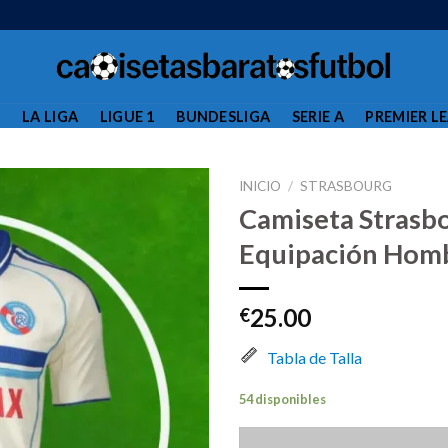
L
LA LIGA
LIGUE 1
BUNDESLIGA
SERIE A
PREMIER L
INICIO
/
STRASBOURG
Camiseta Strasb
Equipación Hom
25.00
€
Tabla de Talla
54 disponibles