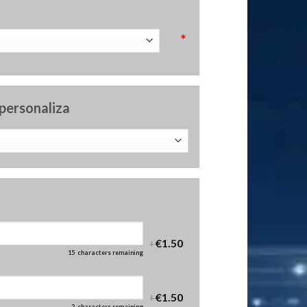
*
 personaliza
+
€1.50
15
characters remaining
+
€1.50
2
characters remaining