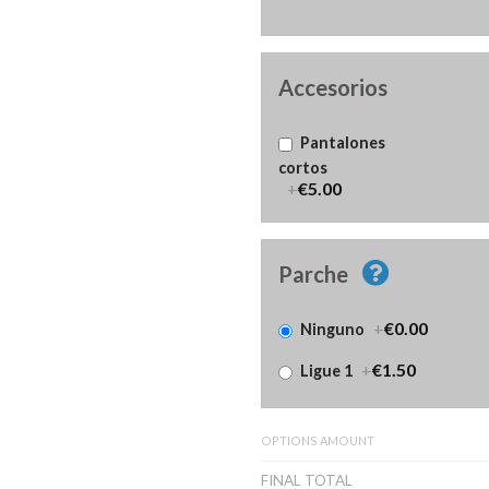
Accesorios
Pantalones
cortos
+
€5.00
Parche
+
€0.00
Ninguno
+
€1.50
Ligue 1
OPTIONS AMOUNT
FINAL TOTAL