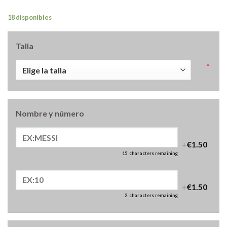
18 disponibles
Talla
*
Nombre y número
+
€1.50
15
characters remaining
+
€1.50
2
characters remaining