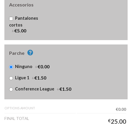
Accesorios
Pantalones
cortos
+
€5.00
Parche
+
€0.00
Ninguno
+
€1.50
Ligue 1
+
€1.50
Conference League
OPTIONS AMOUNT
€0.00
FINAL TOTAL
€
25.00