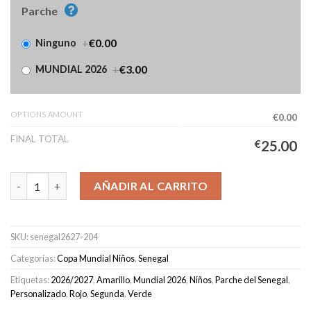
Parche
+
€0.00
Ninguno
+
€3.00
MUNDIAL 2026
OPTIONS AMOUNT
€0.00
FINAL TOTAL
€
25.00
Camiseta Senegal Segunda Equipación Niños 2026/2027 cantida
AÑADIR AL CARRITO
SKU:
senegal2627-204
Categorías:
Copa Mundial Niños
,
Senegal
Etiquetas:
2026/2027
,
Amarillo
,
Mundial 2026
,
Niños
,
Parche del Senegal
,
Personalizado
,
Rojo
,
Segunda
,
Verde