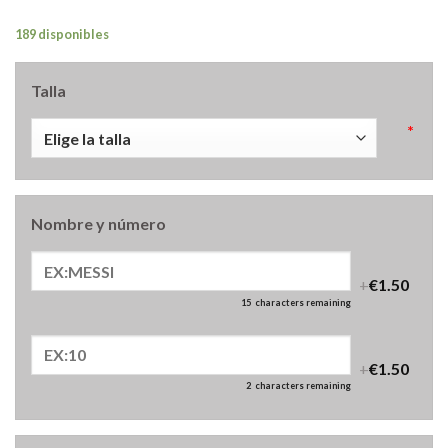
189 disponibles
Talla
*
Nombre y número
+
€1.50
15
characters remaining
+
€1.50
2
characters remaining