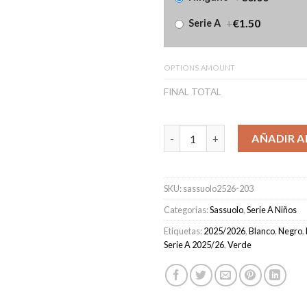
+
€1.50
Serie A
OPTIONS AMOUNT
FINAL TOTAL
Camiseta Sassuolo Segunda Eq
AÑADIR A
SKU:
sassuolo2526-203
Categorías:
Sassuolo
,
Serie A Niños
Etiquetas:
2025/2026
,
Blanco
,
Negro
,
Serie A 2025/26
,
Verde