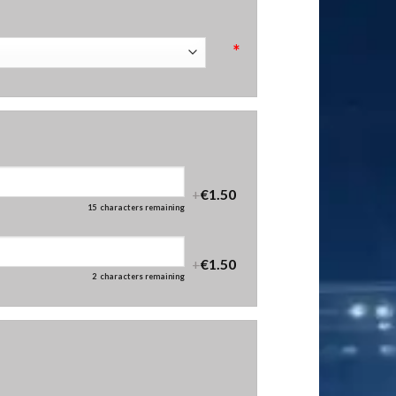
*
+
€1.50
15
characters remaining
+
€1.50
2
characters remaining