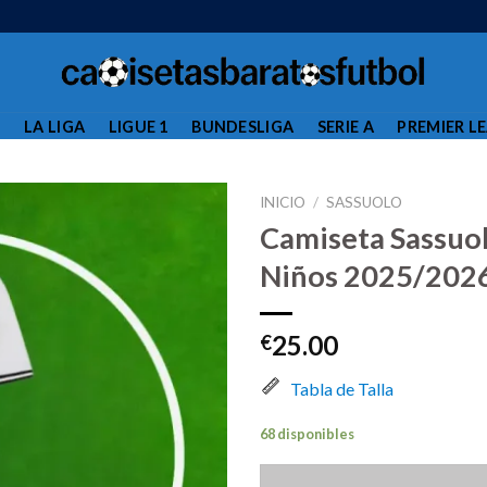
L
LA LIGA
LIGUE 1
BUNDESLIGA
SERIE A
PREMIER L
INICIO
/
SASSUOLO
Camiseta Sassuo
Niños 2025/202
25.00
€
Tabla de Talla
68 disponibles