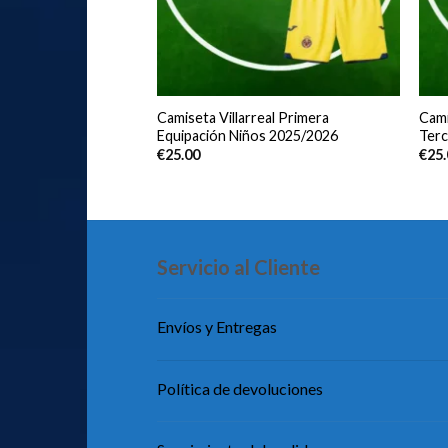
co de Madrid Portero
Camiseta Villarreal Primera
Cami
6 Negro
Equipación Niños 2025/2026
Terc
€
25.00
€
25
Servicio al Cliente
Envíos y Entregas
Política de devoluciones