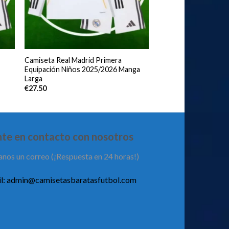
Camiseta Real Madrid Primera
Equipación Niños 2025/2026 Manga
Larga
€
27.50
te en contacto con nosotros
anos un correo (¡Respuesta en 24 horas!)
l:
admin@camisetasbaratasfutbol.com