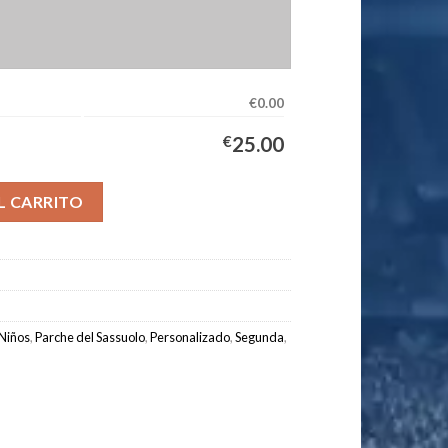
€0.00
€
25.00
uipación Niños 2025/2026 cantidad
L CARRITO
Niños
,
Parche del Sassuolo
,
Personalizado
,
Segunda
,