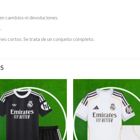
en cambios ni devoluciones.
.
nes cortos. Se trata de un conjunto completo.
S