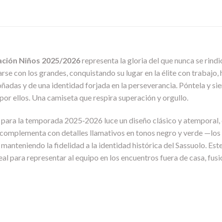
ación Niños 2025/2026
representa la gloria del que nunca se rindió
se con los grandes, conquistando su lugar en la élite con trabajo,
oñadas y de una identidad forjada en la perseverancia. Póntela y s
por ellos. Una camiseta que respira superación y orgullo.
io para la temporada 2025‑2026 luce un diseño clásico y atempora
Se complementa con detalles llamativos en tonos negro y verde —lo
anteniendo la fidelidad a la identidad histórica del Sassuolo. Este 
deal para representar al equipo en los encuentros fuera de casa, fu