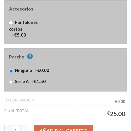
Accesorios
Pantalones
cortos
+
€5.00
Parche
+
€0.00
Ninguno
+
€1.50
Serie A
OPTIONS AMOUNT
€0.00
FINAL TOTAL
€
25.00
Camiseta Sassuolo Tercera Equipación Hombre 2025/2026 canti
AÑADIR AL CARRITO