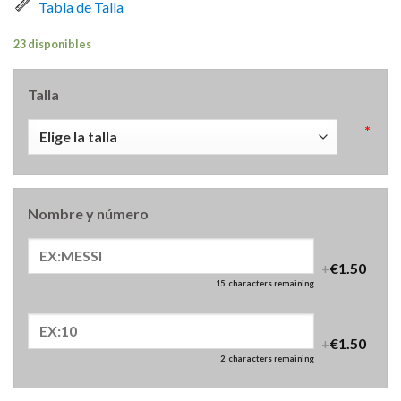
Tabla de Talla
23 disponibles
Talla
*
Nombre y número
+
€1.50
15
characters remaining
+
€1.50
2
characters remaining