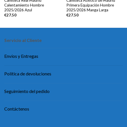
Camiseta Real Madrid
Camiseta Atlético de Madrid
Calentamiento Hombre
Primera Equipación Hombre
2025/2026 Azul
2025/2026 Manga Larga
€
27.50
€
27.50
Servicio al Cliente
Envíos y Entregas
Política de devoluciones
Seguimiento del pedido
Contáctenos