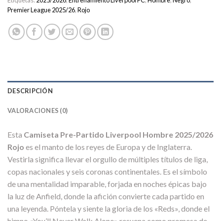
Etiquetas:
2025/2026
,
Entrenamiento Liverpool FC
,
Hombre
,
Negro
,
Premier League 2025/26
,
Rojo
DESCRIPCIÓN
VALORACIONES (0)
Esta
Camiseta Pre-Partido Liverpool Hombre 2025/2026
Rojo
es el manto de los reyes de Europa y de Inglaterra.
Vestirla significa llevar el orgullo de múltiples títulos de liga,
copas nacionales y seis coronas continentales. Es el símbolo
de una mentalidad imparable, forjada en noches épicas bajo
la luz de Anfield, donde la afición convierte cada partido en
una leyenda. Póntela y siente la gloria de los «Reds», donde el
himno «You’ll Never Walk Alone» resuena como promesa de