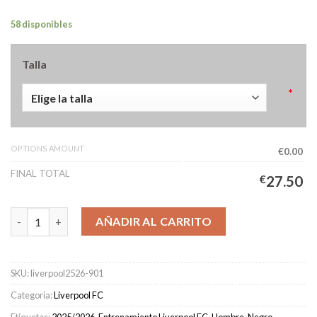
58 disponibles
Talla
*
OPTIONS AMOUNT
€0.00
FINAL TOTAL
€
27.50
Camiseta Pre-Partido Liverpool Hombre 2025/2026 Rojo cantid
AÑADIR AL CARRITO
SKU:
liverpool2526-901
Categoría:
Liverpool FC