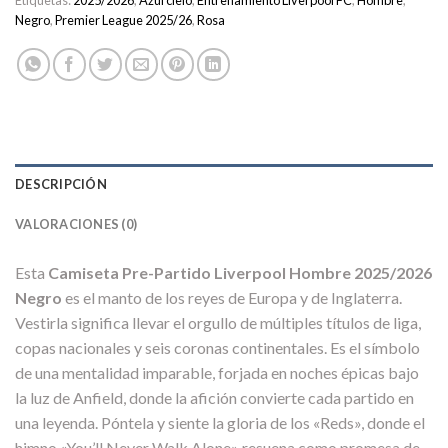
Etiquetas:
2025/2026
,
Azul cielo
,
Entrenamiento Liverpool FC
,
Hombre
,
Negro
,
Premier League 2025/26
,
Rosa
DESCRIPCIÓN
VALORACIONES (0)
Esta
Camiseta Pre-Partido Liverpool Hombre 2025/2026
Negro
es el manto de los reyes de Europa y de Inglaterra.
Vestirla significa llevar el orgullo de múltiples títulos de liga,
copas nacionales y seis coronas continentales. Es el símbolo
de una mentalidad imparable, forjada en noches épicas bajo
la luz de Anfield, donde la afición convierte cada partido en
una leyenda. Póntela y siente la gloria de los «Reds», donde el
himno «You’ll Never Walk Alone» resuena como promesa de