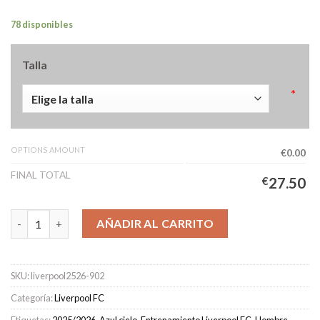
78 disponibles
Talla
*
OPTIONS AMOUNT
€0.00
FINAL TOTAL
€
27.50
Camiseta Pre-Partido Liverpool Hombre 2025/2026 Negro canti
AÑADIR AL CARRITO
SKU:
liverpool2526-902
Categoría:
Liverpool FC