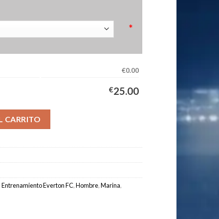
*
€0.00
€
25.00
 Hombre 2025/2026 Azul cantidad
L CARRITO
,
Entrenamiento Everton FC
,
Hombre
,
Marina
,