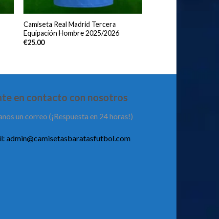
Camiseta Real Madrid Tercera
Equipación Hombre 2025/2026
€
25.00
te en contacto con nosotros
anos un correo (¡Respuesta en 24 horas!)
l:
admin@camisetasbaratasfutbol.com