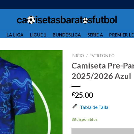
L
LA LIGA
LIGUE 1
BUNDESLIGA
SERIE A
PREMIER L
INICIO
/
EVERTON FC
Camiseta Pre-Pa
2025/2026 Azul
25.00
€
Tabla de Talla
88 disponibles