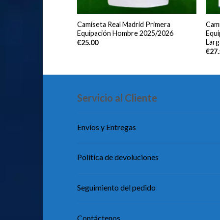
rtido FC Barcelona
Camiseta Real Madrid Primera
Cami
ción Hombre
Equipación Hombre 2025/2026
Equ
Larg
€
25.00
€
27
Servicio al Cliente
Envíos y Entregas
Política de devoluciones
Seguimiento del pedido
Contáctenos