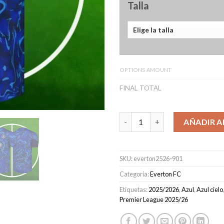
Talla
OPTIONS AMOUNT
FINAL TOTAL
Camiseta Pre-Partido Everton
AÑADIR A
SKU:
everton2526-901
Categoría:
Everton FC
Etiquetas:
2025/2026
,
Azul
,
Azul cielo
Premier League 2025/26