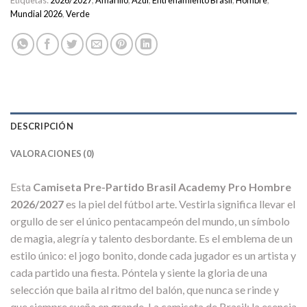
Etiquetas:
2026/2027
,
Amarillo
,
Azul
,
Entrenamiento Brasil
,
Hombre
,
Mundial 2026
,
Verde
DESCRIPCIÓN
VALORACIONES (0)
Esta
Camiseta Pre-Partido Brasil Academy Pro Hombre
2026/2027
es la piel del fútbol arte. Vestirla significa llevar el
orgullo de ser el único pentacampeón del mundo, un símbolo
de magia, alegría y talento desbordante. Es el emblema de un
estilo único: el jogo bonito, donde cada jugador es un artista y
cada partido una fiesta. Póntela y siente la gloria de una
selección que baila al ritmo del balón, que nunca se rinde y
que siempre sueña en grande. La camiseta de Brasil: la esencia