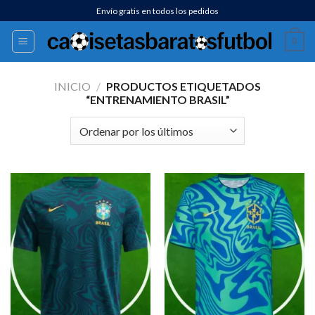
Saltar
Envío gratis en todos los pedidos
al
0
contenido
INICIO
/
PRODUCTOS ETIQUETADOS
“ENTRENAMIENTO BRASIL”