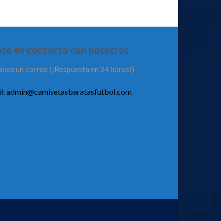
te en contacto con nosotros
anos un correo (¡Respuesta en 24 horas!)
l:
admin@camisetasbaratasfutbol.com