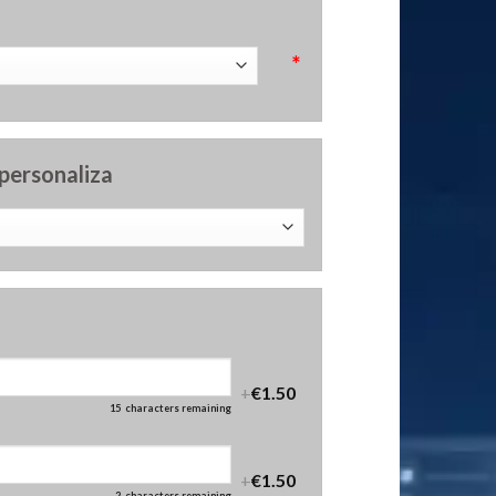
*
 personaliza
+
€1.50
15
characters remaining
+
€1.50
2
characters remaining