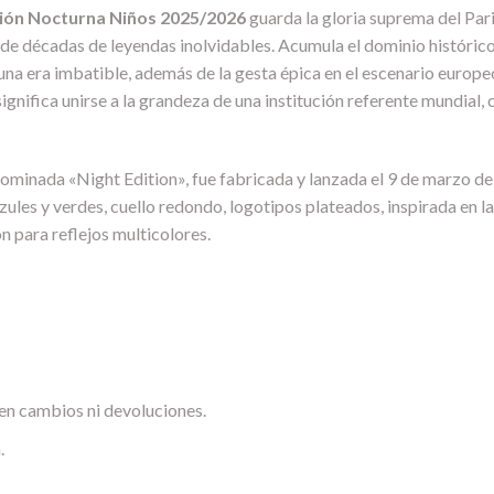
ción Nocturna Niños 2025/2026
guarda la gloria suprema del Par
o de décadas de leyendas inolvidables. Acumula el dominio históric
a era imbatible, además de la gesta épica en el escenario europeo
gnifica unirse a la grandeza de una institución referente mundial, 
ominada «Night Edition», fue fabricada y lanzada el 9 de marzo de
ules y verdes, cuello redondo, logotipos plateados, inspirada en l
 para reflejos multicolores.
en cambios ni devoluciones.
.