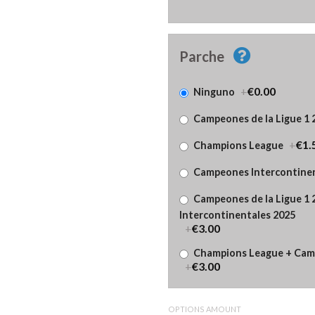
Parche
+
€0.00
Ninguno
Campeones de la Ligue 1 
+
€1.
Champions League
Campeones Intercontinen
Campeones de la Ligue 1
Intercontinentales 2025
+
€3.00
Champions League + Camp
+
€3.00
OPTIONS AMOUNT