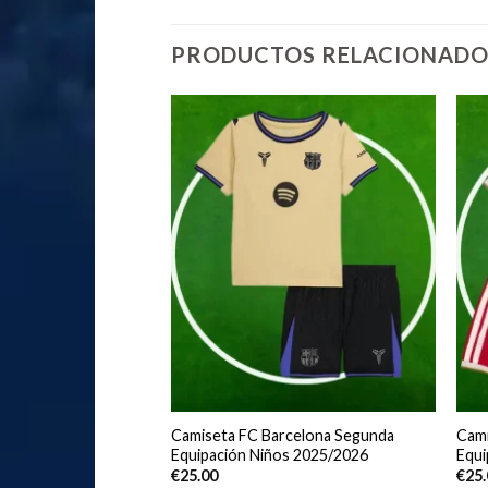
PRODUCTOS RELACIONADO
ern Primera
Camiseta FC Barcelona Segunda
Cami
os 2026/2027 Manga
Equipación Niños 2025/2026
Equi
€
25.00
€
25