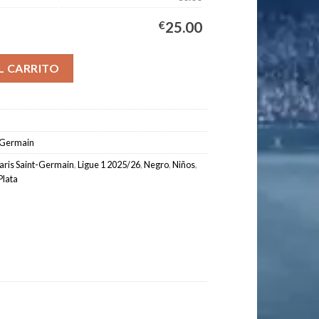
€
25.00
Edición Nocturna Niños 2025/2026 cantidad
L CARRITO
t-Germain
aris Saint-Germain
,
Ligue 1 2025/26
,
Negro
,
Niños
,
Plata