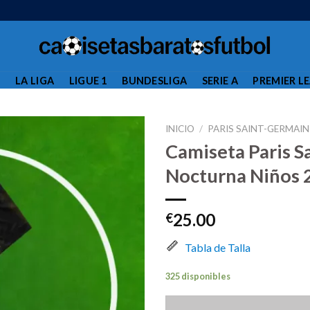
L
LA LIGA
LIGUE 1
BUNDESLIGA
SERIE A
PREMIER L
INICIO
/
PARIS SAINT-GERMAIN
Camiseta Paris S
Nocturna Niños
25.00
€
Tabla de Talla
325 disponibles