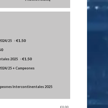
+
€1.50
2024/25
50
+
€1.50
tales 2025
 2024/25 + Campeones
eones Intercontinentales 2025
€0.00