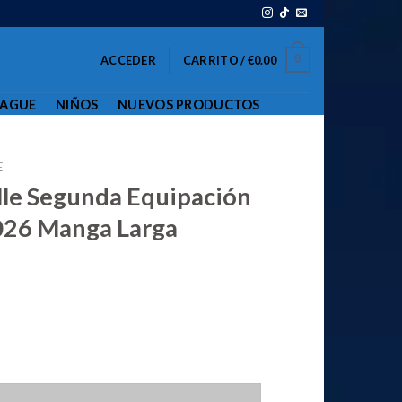
0
ACCEDER
CARRITO /
€
0.00
EAGUE
NIÑOS
NUEVOS PRODUCTOS
E
lle Segunda Equipación
26 Manga Larga