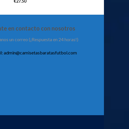
€
27.50
te en contacto con nosotros
anos un correo (¡Respuesta en 24 horas!)
l:
admin@camisetasbaratasfutbol.com