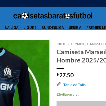
L
LA LIGA
LIGUE 1
BUNDESLIGA
SERIE A
PREMIER L
INICIO
/
OLYMPIQUE MARSEILL
Camiseta Marsei
Hombre 2025/20
27.50
€
Tabla de Talla
226 disponibles