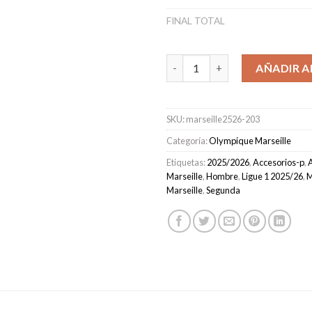
FINAL TOTAL
Camiseta Marseille Segunda E
AÑADIR A
SKU:
marseille2526-203
Categoría:
Olympique Marseille
Etiquetas:
2025/2026
,
Accesorios-p
,
A
Marseille
,
Hombre
,
Ligue 1 2025/26
,
M
Marseille
,
Segunda