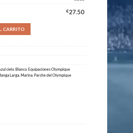
€
27.50
quipación Hombre 2025/2026 Manga Larga cantidad
L CARRITO
zul cielo
,
Blanco
,
Equipaciones Olympique
anga Larga
,
Marina
,
Parche del Olympique