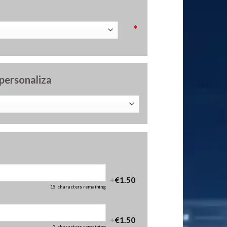
*
 personaliza
+
€1.50
15
characters remaining
+
€1.50
2
characters remaining