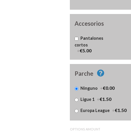
Accesorios
Pantalones
cortos
+
€5.00
Parche
+
€0.00
Ninguno
+
€1.50
Ligue 1
+
€1.50
Europa League
OPTIONS AMOUNT