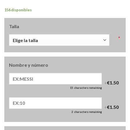
156 disponibles
Talla
*
Nombre y número
+
€1.50
15
characters remaining
+
€1.50
2
characters remaining