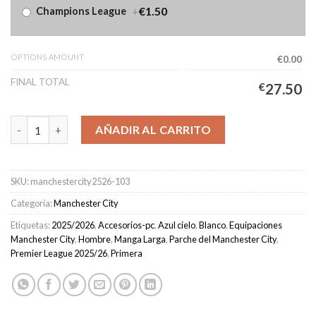
+
€1.50
Champions League
OPTIONS AMOUNT
€0.00
FINAL TOTAL
€
27.50
Camiseta Manchester City Primera Equipación Hombre 2025/20
AÑADIR AL CARRITO
SKU:
manchestercity2526-103
Categoría:
Manchester City
Etiquetas:
2025/2026
,
Accesorios-pc
,
Azul cielo
,
Blanco
,
Equipaciones
Manchester City
,
Hombre
,
Manga Larga
,
Parche del Manchester City
,
Premier League 2025/26
,
Primera