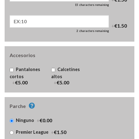
15
characters remaining
+
€1.50
2
characters remaining
Accesorios
Pantalones
Calcetines
cortos
altos
+
€5.00
+
€5.00
Parche
+
€0.00
Ninguno
+
€1.50
Premier League