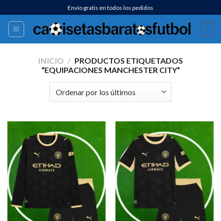
Saltar
Envío gratis en todos los pedidos
al
0
contenido
INICIO
/
PRODUCTOS ETIQUETADOS
“EQUIPACIONES MANCHESTER CITY”