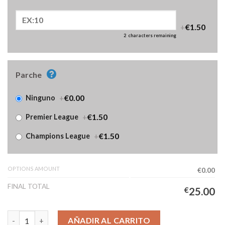
+
€1.50
2
characters remaining
Parche
+
€0.00
Ninguno
+
€1.50
Premier League
+
€1.50
Champions League
OPTIONS AMOUNT
€0.00
FINAL TOTAL
€
25.00
Camiseta Manchester City Cuarta Equipación Mujer 2025/2026 
AÑADIR AL CARRITO