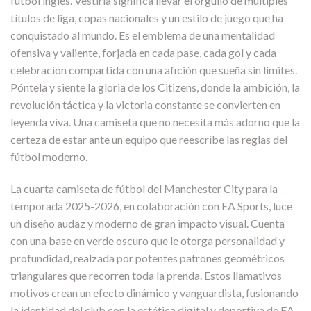
fútbol inglés. Vestirla significa llevar el orgullo de múltiples
títulos de liga, copas nacionales y un estilo de juego que ha
conquistado al mundo. Es el emblema de una mentalidad
ofensiva y valiente, forjada en cada pase, cada gol y cada
celebración compartida con una afición que sueña sin límites.
Póntela y siente la gloria de los Citizens, donde la ambición, la
revolución táctica y la victoria constante se convierten en
leyenda viva. Una camiseta que no necesita más adorno que la
certeza de estar ante un equipo que reescribe las reglas del
fútbol moderno.
La cuarta camiseta de fútbol del Manchester City para la
temporada 2025-2026, en colaboración con EA Sports, luce
un diseño audaz y moderno de gran impacto visual. Cuenta
con una base en verde oscuro que le otorga personalidad y
profundidad, realzada por potentes patrones geométricos
triangulares que recorren toda la prenda. Estos llamativos
motivos crean un efecto dinámico y vanguardista, fusionando
la identidad del club con la estética digital y deportiva de EA