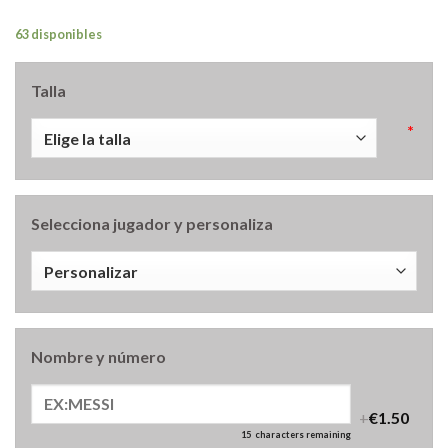
63 disponibles
Talla
*
Selecciona jugador y personaliza
Nombre y número
+
€1.50
15
characters remaining