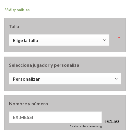
88 disponibles
Talla
*
Selecciona jugador y personaliza
Nombre y número
+
€1.50
15
characters remaining