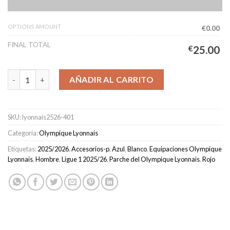
OPTIONS AMOUNT
€0.00
FINAL TOTAL
€
25.00
Camiseta Lyonnais Especial 75 Años Hombre 2025/2026 cantida
AÑADIR AL CARRITO
SKU:
lyonnais2526-401
Categoría:
Olympique Lyonnais
Etiquetas:
2025/2026
,
Accesorios-p
,
Azul
,
Blanco
,
Equipaciones Olympique
Lyonnais
,
Hombre
,
Ligue 1 2025/26
,
Parche del Olympique Lyonnais
,
Rojo