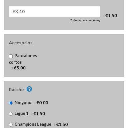
+
€1.50
2
characters remaining
Accesorios
Pantalones
cortos
+
€5.00
Parche
+
€0.00
Ninguno
+
€1.50
Ligue 1
+
€1.50
Champions League