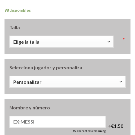
98 disponibles
Talla
*
Selecciona jugador y personaliza
Nombre y número
+
€1.50
15
characters remaining