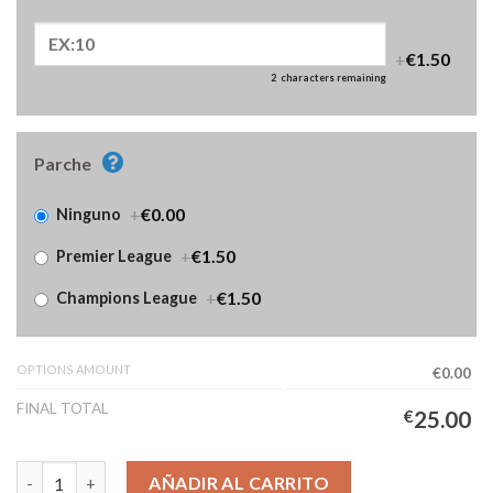
+
€1.50
2
characters remaining
Parche
+
€0.00
Ninguno
+
€1.50
Premier League
+
€1.50
Champions League
OPTIONS AMOUNT
€0.00
FINAL TOTAL
€
25.00
Camiseta Liverpool Segunda Equipación Mujer 2025/2026 canti
AÑADIR AL CARRITO