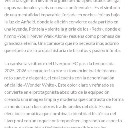
Vestirla significa llevar el orgullo de múltiples títulos de liga,
copas nacionales y seis coronas continentales. Es el símbolo
de una mentalidad imparable, forjada en noches épicas bajo
la luz de Anfield, donde la afición convierte cada partido en
una leyenda. Póntela y siente la gloria de los «Reds», donde el
himno «You’ll Never Walk Alone» resuena como promesa de
grandeza eterna. Una camiseta que no necesita más adorno
que el peso de su propia historia de triunfos y pasión infinita.
La camiseta visitante del Liverpool FC para la temporada
2025-2026 se caracteriza por su tono principal de blanco
roto suave y elegante, el cual cuenta con la denominación
oficial de «Wonder White». Este color claro y refinado se
convierte en el protagonista absoluto de la equipación,
creando una imagen limpia y moderna que contrasta de forma
armoniosa con los colores tradicionales del club. Es una
elección cromática que combina la identidad histórica del
Liverpool con un toque contemporáneo, logrando un aspecto
sobrio, distinguido y fácilmente reconocible para los