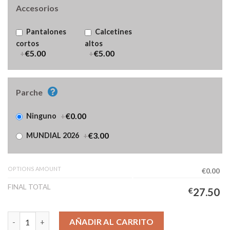
Accesorios
Pantalones
Calcetines
cortos
altos
+
€5.00
+
€5.00
Parche
+
€0.00
Ninguno
+
€3.00
MUNDIAL 2026
OPTIONS AMOUNT
€0.00
FINAL TOTAL
€
27.50
Camiseta Japón Primera Equipación Hombre 2026/2027 Manga L
AÑADIR AL CARRITO