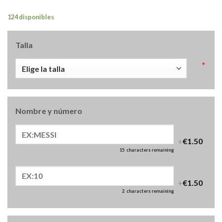
124 disponibles
Talla
*
Nombre y número
+
€1.50
15
characters remaining
+
€1.50
2
characters remaining