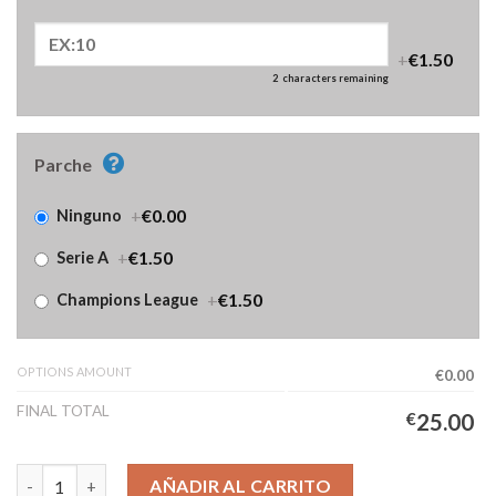
+
€1.50
2
characters remaining
Parche
+
€0.00
Ninguno
+
€1.50
Serie A
+
€1.50
Champions League
OPTIONS AMOUNT
€0.00
FINAL TOTAL
€
25.00
Camiseta Inter Milan Segunda Equipación Niños 2025/2026 cant
AÑADIR AL CARRITO