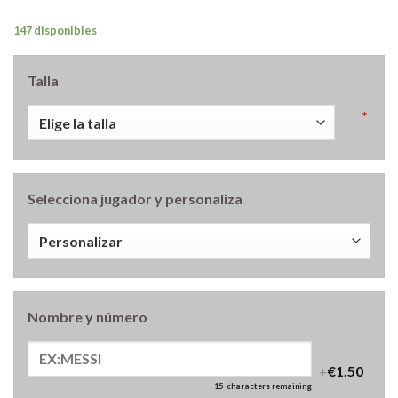
147 disponibles
Talla
*
Selecciona jugador y personaliza
Nombre y número
+
€1.50
15
characters remaining