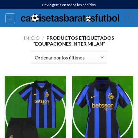
Saltar
Envío gratis en todos los pedidos
al
0
contenido
INICIO
/
PRODUCTOS ETIQUETADOS
“EQUIPACIONES INTER MILAN”