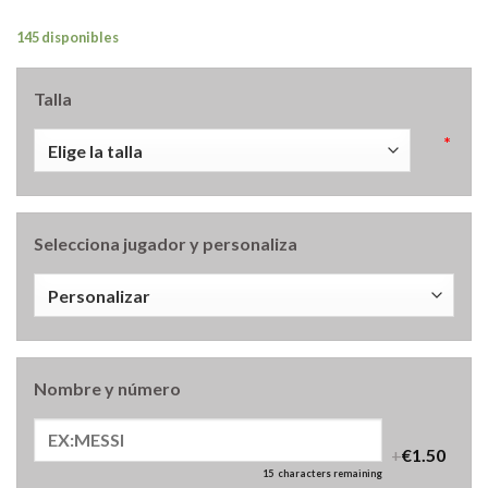
145 disponibles
Talla
*
Selecciona jugador y personaliza
Nombre y número
+
€1.50
15
characters remaining