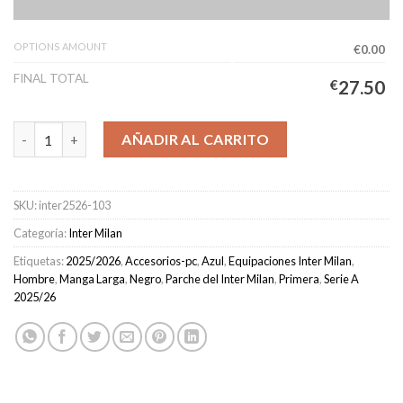
OPTIONS AMOUNT
€0.00
FINAL TOTAL
€
27.50
Camiseta Inter Milan Primera Equipación Hombre 2025/2026 Ma
AÑADIR AL CARRITO
SKU:
inter2526-103
Categoría:
Inter Milan
Etiquetas:
2025/2026
,
Accesorios-pc
,
Azul
,
Equipaciones Inter Milan
,
Hombre
,
Manga Larga
,
Negro
,
Parche del Inter Milan
,
Primera
,
Serie A
2025/26