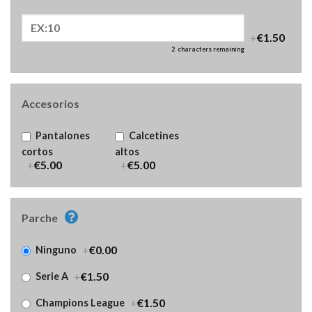
+
€1.50
2
characters remaining
Accesorios
Pantalones
Calcetines
cortos
altos
+
€5.00
+
€5.00
Parche
+
€0.00
Ninguno
+
€1.50
Serie A
+
€1.50
Champions League