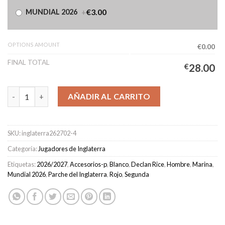
+
€3.00
MUNDIAL 2026
OPTIONS AMOUNT
€0.00
FINAL TOTAL
€
28.00
Camiseta Inglaterra Segunda Equipación Hombre 2026/2027 - RI
AÑADIR AL CARRITO
SKU:
inglaterra262702-4
Categoría:
Jugadores de Inglaterra
Etiquetas:
2026/2027
,
Accesorios-p
,
Blanco
,
Declan Rice
,
Hombre
,
Marina
,
Mundial 2026
,
Parche del Inglaterra
,
Rojo
,
Segunda