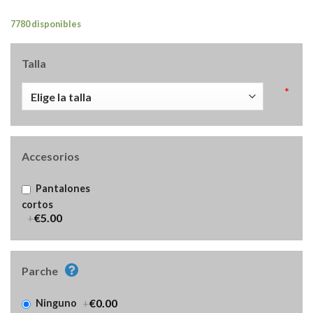
7780 disponibles
Talla
*
Accesorios
Pantalones
cortos
+
€5.00
Parche
+
€0.00
Ninguno