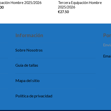
ipación Hombre 2025/2026
Tercera Equipación Hombre
2025/2026
.00
€
27.50
Información
Pon
Enví
Sobre Nosotros
Emai
Guía de tallas
Mapa del sitio
Política de privacidad