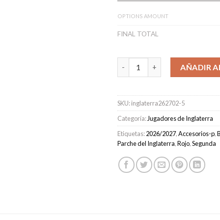
OPTIONS AMOUNT
FINAL TOTAL
Camiseta Inglaterra Segunda 
AÑADIR A
SKU:
inglaterra262702-5
Categoría:
Jugadores de Inglaterra
Etiquetas:
2026/2027
,
Accesorios-p
,
Parche del Inglaterra
,
Rojo
,
Segunda