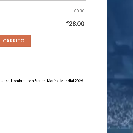
€0.00
€
28.00
Equipación Hombre 2026/2027 - STONES #5 cantidad
L CARRITO
Blanco
,
Hombre
,
John Stones
,
Marina
,
Mundial 2026
,