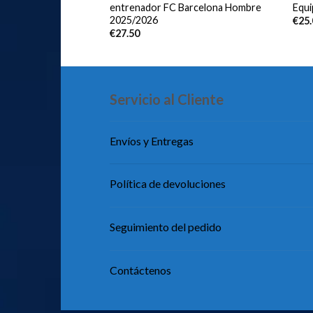
bre 2025/2026
entrenador FC Barcelona Hombre
Equ
2025/2026
€
25
€
27.50
Servicio al Cliente
Envíos y Entregas
Política de devoluciones
Seguimiento del pedido
Contáctenos