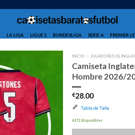
L
LA LIGA
LIGUE 1
BUNDESLIGA
SERIE A
PREMIER L
INICIO
/
JUGADORES DE INGLA
Camiseta Inglat
Hombre 2026/20
28.00
€
Tabla de Talla
6172 disponibles