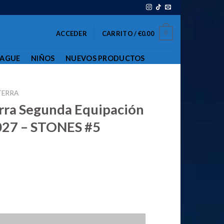
0
ACCEDER
CARRITO /
€
0.00
EAGUE
NIÑOS
NUEVOS PRODUCTOS
TERRA
erra Segunda Equipación
27 – STONES #5