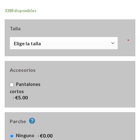
3388 disponibles
Talla
*
Accesorios
Pantalones
cortos
+
€5.00
Parche
+
€0.00
Ninguno