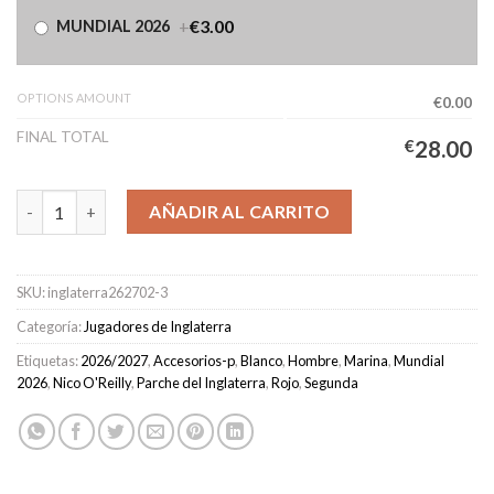
+
€3.00
MUNDIAL 2026
OPTIONS AMOUNT
€0.00
FINAL TOTAL
€
28.00
Camiseta Inglaterra Segunda Equipación Hombre 2026/2027 - O'
AÑADIR AL CARRITO
SKU:
inglaterra262702-3
Categoría:
Jugadores de Inglaterra
Etiquetas:
2026/2027
,
Accesorios-p
,
Blanco
,
Hombre
,
Marina
,
Mundial
2026
,
Nico O'Reilly
,
Parche del Inglaterra
,
Rojo
,
Segunda