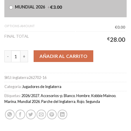
+
€3.00
MUNDIAL 2026
OPTIONS AMOUNT
€0.00
FINAL TOTAL
€
28.00
Camiseta Inglaterra Segunda Equipación Hombre 2026/2027 - 
AÑADIR AL CARRITO
SKU:
inglaterra262702-16
Categoría:
Jugadores de Inglaterra
Etiquetas:
2026/2027
,
Accesorios-p
,
Blanco
,
Hombre
,
Kobbie Mainoo
,
Marina
,
Mundial 2026
,
Parche del Inglaterra
,
Rojo
,
Segunda