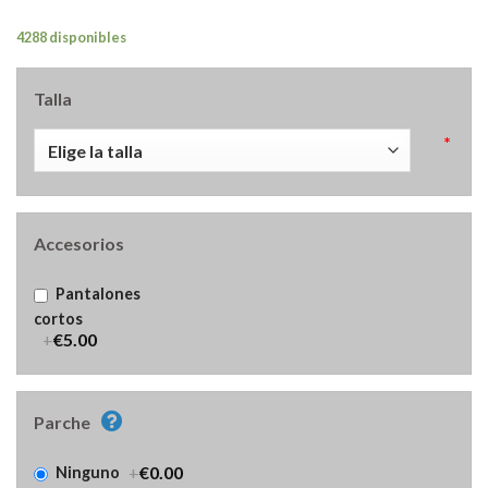
4288 disponibles
Talla
*
Accesorios
Pantalones
cortos
+
€5.00
Parche
+
€0.00
Ninguno