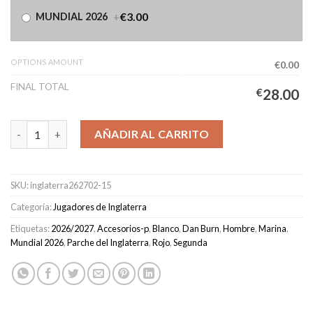
+
€3.00
MUNDIAL 2026
OPTIONS AMOUNT
€0.00
FINAL TOTAL
€
28.00
Camiseta Inglaterra Segunda Equipación Hombre 2026/2027 - B
AÑADIR AL CARRITO
SKU:
inglaterra262702-15
Categoría:
Jugadores de Inglaterra
Etiquetas:
2026/2027
,
Accesorios-p
,
Blanco
,
Dan Burn
,
Hombre
,
Marina
,
Mundial 2026
,
Parche del Inglaterra
,
Rojo
,
Segunda