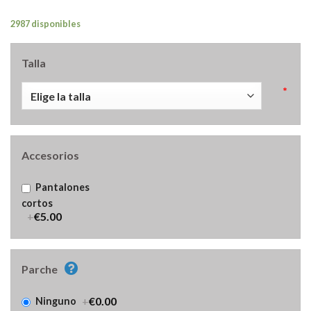
2987 disponibles
Talla
*
Accesorios
Pantalones
cortos
+
€5.00
Parche
+
€0.00
Ninguno