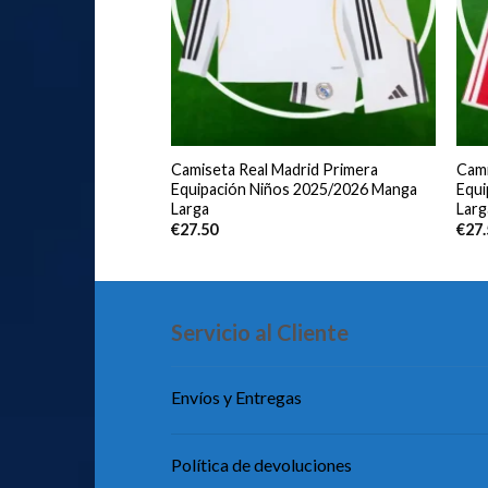
ic Club Segunda
Camiseta Real Madrid Primera
Cami
s 2025/2026
Equipación Niños 2025/2026 Manga
Equi
Larga
Larg
€
27.50
€
27
Servicio al Cliente
Envíos y Entregas
Política de devoluciones