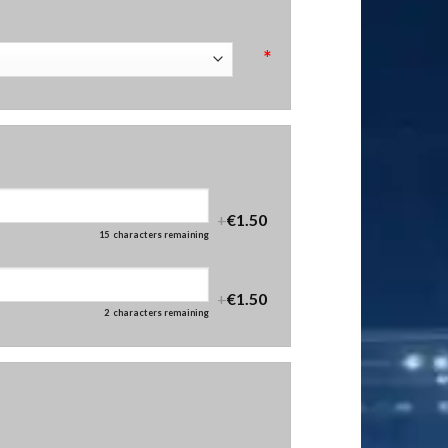
*
+
€1.50
15
characters remaining
+
€1.50
2
characters remaining