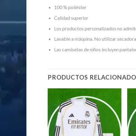
100 % poliéster
Calidad superior
Los productos personalizados no admit
Lavable a máquina. No utilizar secadora
Las camisetas de niños incluyen pantalo
PRODUCTOS RELACIONADO