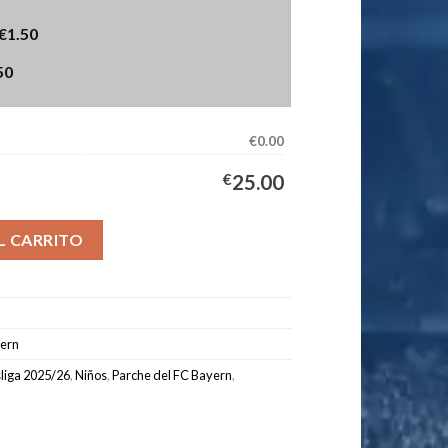
€1.50
50
€0.00
€
25.00
CL Niños 2025/2026 cantidad
L CARRITO
ern
liga 2025/26
,
Niños
,
Parche del FC Bayern
,