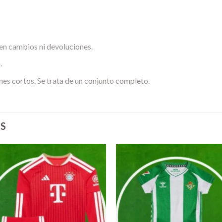
en cambios ni devoluciones.
.
nes cortos. Se trata de un conjunto completo.
S