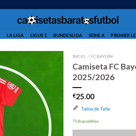
L
LA LIGA
LIGUE 1
BUNDESLIGA
SERIE A
PREMIER L
INICIO
/
FC BAYERN
Camiseta FC Bay
2025/2026
25.00
€
Tabla de Talla
71 disponibles