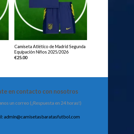
Camiseta Atlético de Madrid Segunda
Equipación Niños 2025/2026
€
25.00
te en contacto con nosotros
anos un correo (¡Respuesta en 24 horas!)
l:
admin@camisetasbaratasfutbol.com