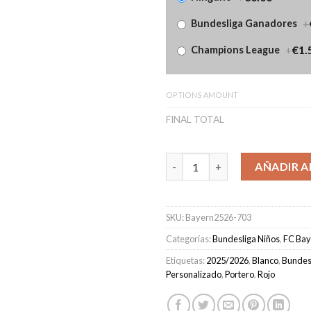
+
Bundesliga Ganadores
+
€1.
Champions League
OPTIONS AMOUNT
FINAL TOTAL
Camiseta FC Bayern Portero U
AÑADIR A
SKU:
Bayern2526-703
Categorías:
Bundesliga Niños
,
FC Bay
Etiquetas:
2025/2026
,
Blanco
,
Bundes
Personalizado
,
Portero
,
Rojo