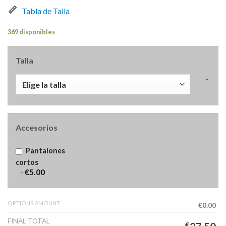
Tabla de Talla
369 disponibles
Talla
*
Accesorios
Pantalones
cortos
+
€5.00
OPTIONS AMOUNT
€0.00
FINAL TOTAL
€