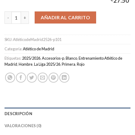
27.50
Camiseta Pre-Partido Atlético de Madrid Primera Equipación H
AÑADIR AL CARRITO
SKU:
AtléticodeMadrid2526-p101
Categoría:
Atlético de Madrid
Etiquetas:
2025/2026
,
Accesorios-p
,
Blanco
,
Entrenamiento Atlético de
Madrid
,
Hombre
,
La Liga 2025/26
,
Primera
,
Rojo
DESCRIPCIÓN
VALORACIONES (0)