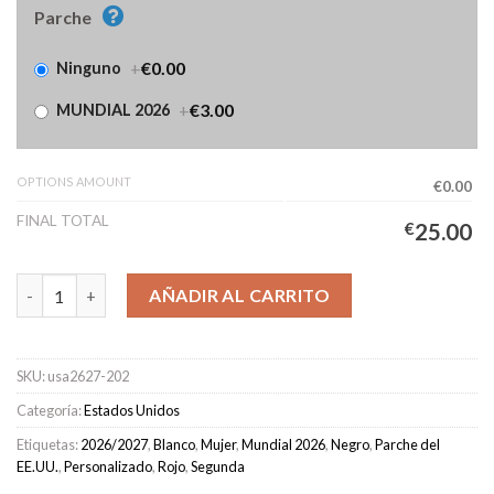
Parche
+
€0.00
Ninguno
+
€3.00
MUNDIAL 2026
OPTIONS AMOUNT
€0.00
FINAL TOTAL
€
25.00
Camiseta Estados Unidos Segunda Equipación Mujer 2026/2027
AÑADIR AL CARRITO
SKU:
usa2627-202
Categoría:
Estados Unidos
Etiquetas:
2026/2027
,
Blanco
,
Mujer
,
Mundial 2026
,
Negro
,
Parche del
EE.UU.
,
Personalizado
,
Rojo
,
Segunda