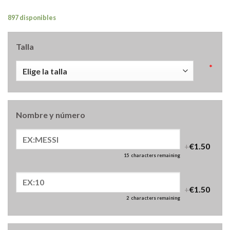
897 disponibles
Talla
*
Nombre y número
+
€1.50
15
characters remaining
+
€1.50
2
characters remaining