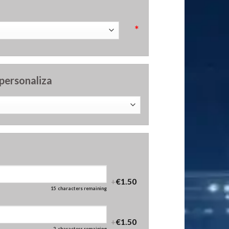
*
 personaliza
+
€1.50
15
characters remaining
+
€1.50
2
characters remaining