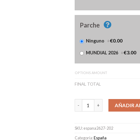
Parche
+
€0.00
Ninguno
+
€3.00
MUNDIAL 2026
OPTIONS AMOUNT
FINAL TOTAL
Camiseta España Segunda Equi
AÑADIR A
SKU:
espana2627-202
Categoría:
España