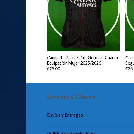
rcelona Segunda
Camiseta Paris Saint-Germain Cuarta
Cam
r 2025/2026
Equipación Mujer 2025/2026
Segu
€
25.00
€
25
Servicio al Cliente
Envíos y Entregas
Política de devoluciones