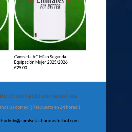
Camiseta AC Milan Segunda
Equipación Mujer 2025/2026
€
25.00
te en contacto con nosotros
anos un correo (¡Respuesta en 24 horas!)
l:
admin@camisetasbaratasfutbol.com