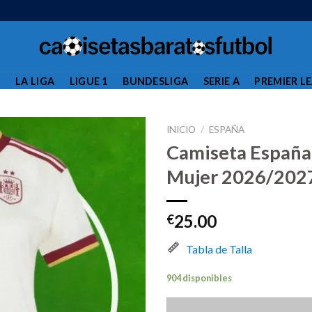
L
LA LIGA
LIGUE 1
BUNDESLIGA
SERIE A
PREMIER L
INICIO
/
ESPAÑA
Camiseta España
Mujer 2026/202
25.00
€
Tabla de Talla
904 disponibles