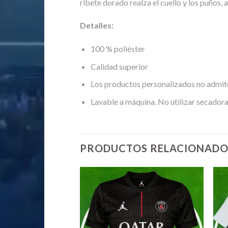
ribete dorado realza el cuello y los puños, 
Detalles:
100 % poliéster
Calidad superior
Los productos personalizados no admit
Lavable a máquina. No utilizar secadora
PRODUCTOS RELACIONADO