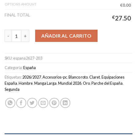
OPTIONS AMOUNT
€0.00
FINAL TOTAL
€
27.50
Camiseta España Segunda Equipación Hombre 2026/2027 Manga
AÑADIR AL CARRITO
SKU:
espana2627-203
Categoría:
España
Etiquetas:
2026/2027
,
Accesorios-pc
,
Blanco roto
,
Claret
,
Equipaciones
España
,
Hombre
,
Manga Larga
,
Mundial 2026
,
Oro
,
Parche del España
,
Segunda