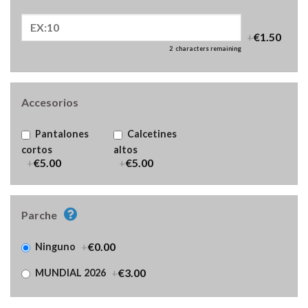
+
€1.50
2
characters remaining
Accesorios
Pantalones
Calcetines
cortos
altos
+
€5.00
+
€5.00
Parche
+
€0.00
Ninguno
+
€3.00
MUNDIAL 2026