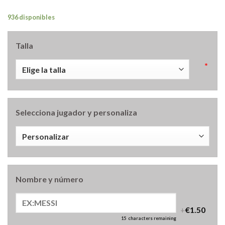
936 disponibles
Talla
*
Selecciona jugador y personaliza
Nombre y número
+
€1.50
15
characters remaining