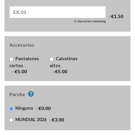
+
€1.50
2
characters remaining
Accesorios
Pantalones
Calcetines
cortos
altos
+
€5.00
+
€5.00
Parche
+
€0.00
Ninguno
+
€3.00
MUNDIAL 2026