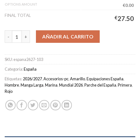
OPTIONS AMOUNT
€0.00
FINAL TOTAL
€
27.50
Camiseta España Primera Equipación Hombre 2026/2027 Manga 
AÑADIR AL CARRITO
SKU:
espana2627-103
Categoría:
España
Etiquetas:
2026/2027
,
Accesorios-pc
,
Amarillo
,
Equipaciones España
,
Hombre
,
Manga Larga
,
Marina
,
Mundial 2026
,
Parche del España
,
Primera
,
Rojo