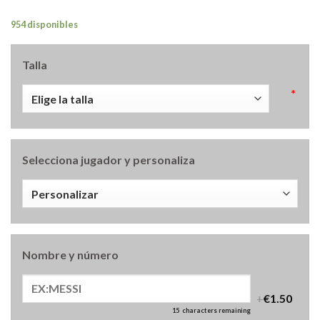
954 disponibles
Talla
*
Selecciona jugador y personaliza
Nombre y número
+
€1.50
15
characters remaining