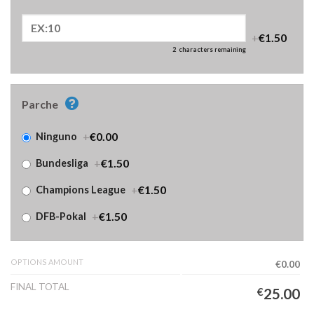
+
€1.50
2
characters remaining
Parche
+
€0.00
Ninguno
+
€1.50
Bundesliga
+
€1.50
Champions League
+
€1.50
DFB-Pokal
OPTIONS AMOUNT
€0.00
FINAL TOTAL
€
25.00