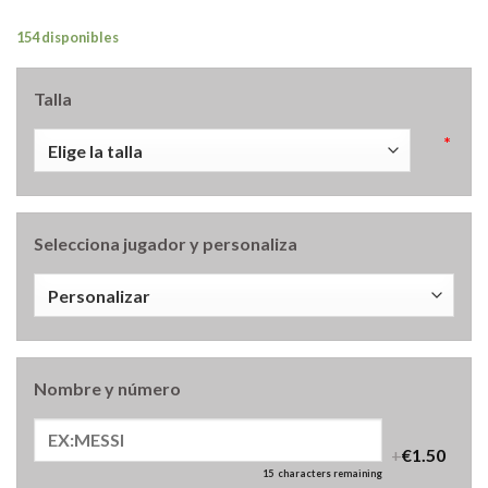
154 disponibles
Talla
*
Selecciona jugador y personaliza
Nombre y número
+
€1.50
15
characters remaining