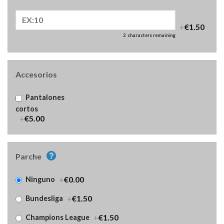
+
€1.50
2
characters remaining
Accesorios
Pantalones
cortos
+
€5.00
Parche
+
€0.00
Ninguno
+
€1.50
Bundesliga
+
€1.50
Champions League