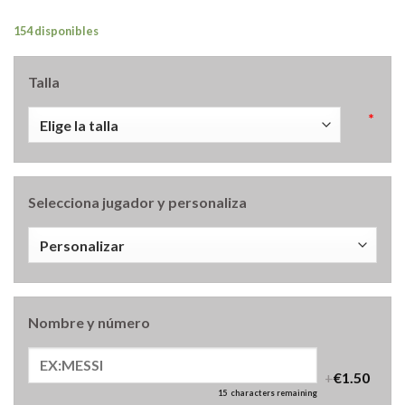
154 disponibles
Talla
*
Selecciona jugador y personaliza
Nombre y número
+
€1.50
15
characters remaining