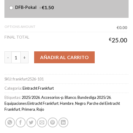
+
€1.50
DFB-Pokal
OPTIONS AMOUNT
€0.00
FINAL TOTAL
€
25.00
Camiseta Eintracht Frankfurt Primera Equipación Hombre 2025
AÑADIR AL CARRITO
SKU:
frankfurt2526-101
Categoría:
Eintracht Frankfurt
Etiquetas:
2025/2026
,
Accesorios-p
,
Blanco
,
Bundesliga 2025/26
,
Equipaciones Eintracht Frankfurt
,
Hombre
,
Negro
,
Parche del Eintracht
Frankfurt
,
Primera
,
Rojo