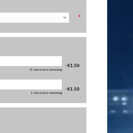
*
+
€1.50
15
characters remaining
+
€1.50
2
characters remaining