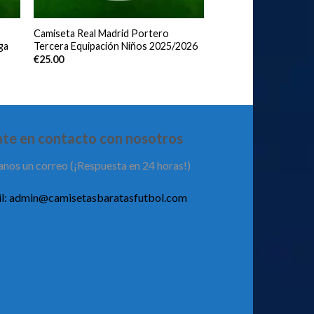
Camiseta Real Madrid Portero
ga
Tercera Equipación Niños 2025/2026
€
25.00
te en contacto con nosotros
anos un correo (¡Respuesta en 24 horas!)
l:
admin@camisetasbaratasfutbol.com