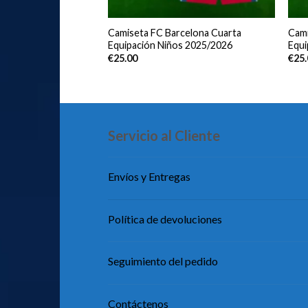
c Club Tercera
Camiseta FC Barcelona Cuarta
Cami
s 2025/2026
Equipación Niños 2025/2026
Equi
€
25.00
€
25
Servicio al Cliente
Envíos y Entregas
Política de devoluciones
Seguimiento del pedido
Contáctenos