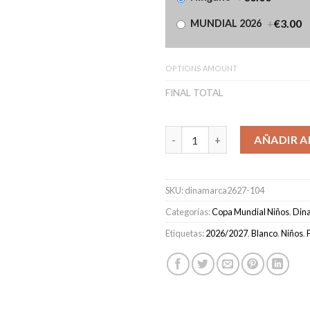
+
€3.00
MUNDIAL 2026
OPTIONS AMOUNT
FINAL TOTAL
Camiseta Dinamarca Primera E
AÑADIR A
SKU:
dinamarca2627-104
Categorías:
Copa Mundial Niños
,
Din
Etiquetas:
2026/2027
,
Blanco
,
Niños
,