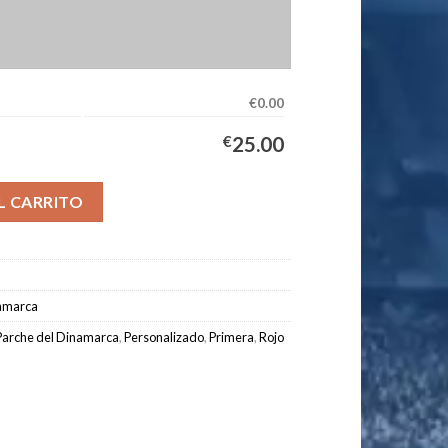
€0.00
€
25.00
quipación Niños 2026/2027 cantidad
L CARRITO
amarca
Parche del Dinamarca
,
Personalizado
,
Primera
,
Rojo