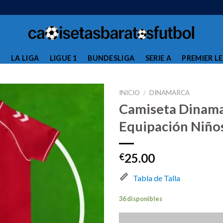
L
LA LIGA
LIGUE 1
BUNDESLIGA
SERIE A
PREMIER L
INICIO
/
DINAMARCA
Camiseta Dinama
Equipación Niño
25.00
€
Tabla de Talla
36 disponibles