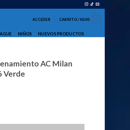
0
ACCEDER
CARRITO /
€
0.00
EAGUE
NIÑOS
NUEVOS PRODUCTOS
renamiento AC Milan
6 Verde