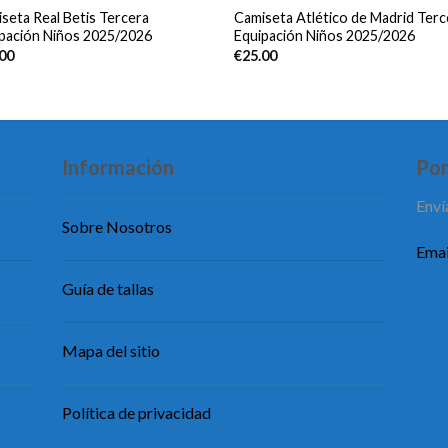
seta Real Betis Tercera
Camiseta Atlético de Madrid Terc
pación Niños 2025/2026
Equipación Niños 2025/2026
.00
€
25.00
Información
Pon
Enví
Sobre Nosotros
Emai
Guía de tallas
Mapa del sitio
Política de privacidad