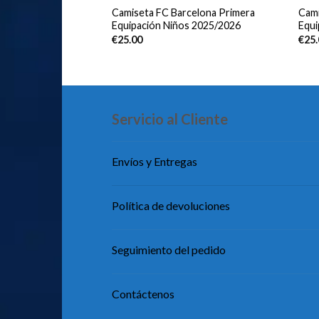
adrid Tercera
Camiseta FC Barcelona Primera
Cami
os 2025/2026 Manga
Equipación Niños 2025/2026
Equi
€
25.00
€
25
Servicio al Cliente
Envíos y Entregas
Política de devoluciones
Seguimiento del pedido
Contáctenos