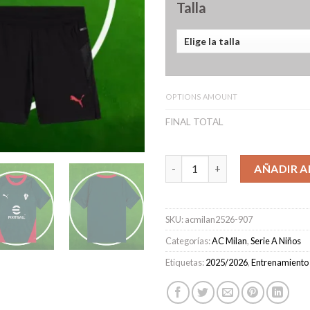
Talla
OPTIONS AMOUNT
FINAL TOTAL
Camiseta de entrenamiento AC
AÑADIR A
SKU:
acmilan2526-907
Categorías:
AC Milan
,
Serie A Niños
Etiquetas:
2025/2026
,
Entrenamiento