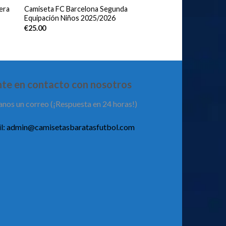
era
Camiseta FC Barcelona Segunda
Equipación Niños 2025/2026
€
25.00
te en contacto con nosotros
anos un correo (¡Respuesta en 24 horas!)
l:
admin@camisetasbaratasfutbol.com