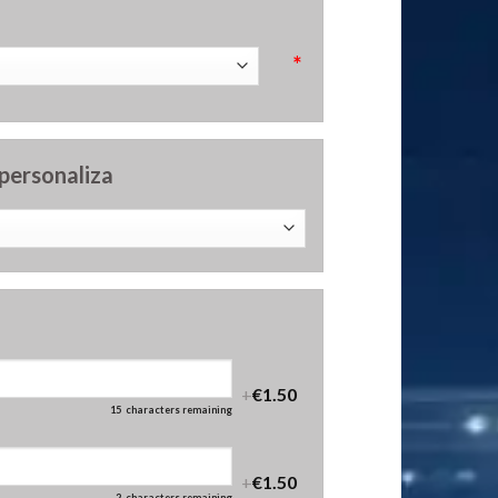
*
 personaliza
+
€1.50
15
characters remaining
+
€1.50
2
characters remaining