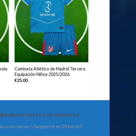
unda
Camiseta Atlético de Madrid Tercera
Equipación Niños 2025/2026
€
25.00
te en contacto con nosotros
anos un correo (¡Respuesta en 24 horas!)