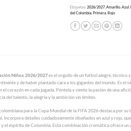
Etiquetas:
2026/2027
,
Amarillo
,
Azul
,
del Colombia
,
Primera
,
Rojo
ación Niños 2026/2027
es el orgullo de un fútbol alegre, técnico y 
ontinente y de haber plantado cara a los gigantes del mundo. Es el s
on el corazón en cada jugada. Póntela y siente la pasión de una afic
 del talento, la alegría y la ambición sin límites.
n colombiana para la Copa Mundial de la FIFA 2026 destaca por su ba
. Incorpora detalles cuidadosamente diseñados en azul y rojo, que re
os y el espíritu de Colombia. Esta combinación cromática ofrece un