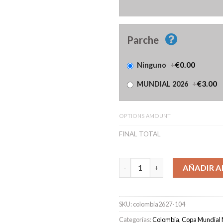
Parche
+
€0.00
Ninguno
+
€3.00
MUNDIAL 2026
OPTIONS AMOUNT
FINAL TOTAL
Camiseta Colombia Primera Eq
AÑADIR A
SKU:
colombia2627-104
Categorías:
Colombia
,
Copa Mundial 