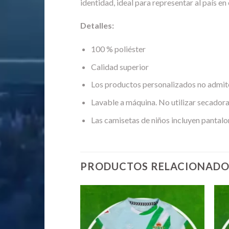
identidad, ideal para representar al país en
Detalles:
100 % poliéster
Calidad superior
Los productos personalizados no admit
Lavable a máquina. No utilizar secadora
Las camisetas de niños incluyen pantalo
PRODUCTOS RELACIONADO