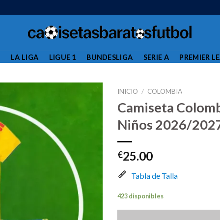
L
LA LIGA
LIGUE 1
BUNDESLIGA
SERIE A
PREMIER L
INICIO
/
COLOMBIA
Camiseta Colomb
Niños 2026/202
25.00
€
Tabla de Talla
423 disponibles