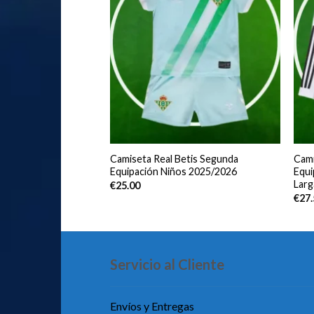
ic Club Primera
Camiseta Real Betis Segunda
Cami
s 2025/2026
Equipación Niños 2025/2026
Equi
Larg
€
25.00
€
27
Servicio al Cliente
Envíos y Entregas