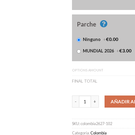
Parche
+
€0.00
Ninguno
+
€3.00
MUNDIAL 2026
OPTIONS AMOUNT
FINAL TOTAL
Camiseta Colombia Primera Eq
AÑADIR A
SKU:
colombia2627-102
Categoría:
Colombia