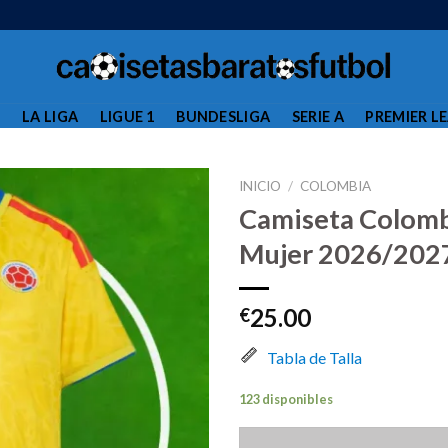
L
LA LIGA
LIGUE 1
BUNDESLIGA
SERIE A
PREMIER L
INICIO
/
COLOMBIA
Camiseta Colomb
Mujer 2026/202
25.00
€
Tabla de Talla
123 disponibles