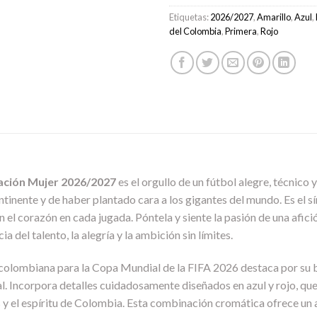
Etiquetas:
2026/2027
,
Amarillo
,
Azul
,
del Colombia
,
Primera
,
Rojo
ación Mujer 2026/2027
es el orgullo de un fútbol alegre, técnico y 
ontinente y de haber plantado cara a los gigantes del mundo. Es el s
on el corazón en cada jugada. Póntela y siente la pasión de una afic
 del talento, la alegría y la ambición sin límites.
n colombiana para la Copa Mundial de la FIFA 2026 destaca por su ba
. Incorpora detalles cuidadosamente diseñados en azul y rojo, que re
os y el espíritu de Colombia. Esta combinación cromática ofrece un