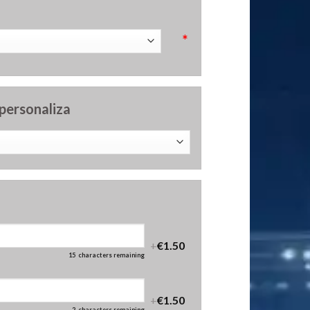
*
 personaliza
+
€1.50
15
characters remaining
+
€1.50
2
characters remaining