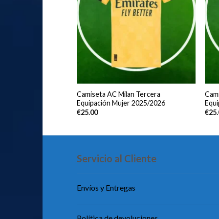
Milan Segunda
Camiseta AC Milan Tercera
Cami
r 2025/2026
Equipación Mujer 2025/2026
Equi
€
25.00
€
25
Servicio al Cliente
Envíos y Entregas
Política de devoluciones