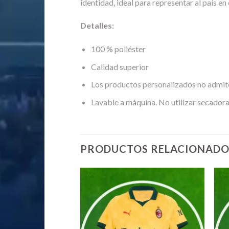
identidad, ideal para representar al país en
Detalles:
100 % poliéster
Calidad superior
Los productos personalizados no admit
Lavable a máquina. No utilizar secadora
PRODUCTOS RELACIONADO