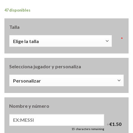
47 disponibles
Talla
*
Selecciona jugador y personaliza
Nombre y número
+
€1.50
15
characters remaining