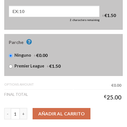
+
€1.50
2
characters remaining
Parche
+
€0.00
Ninguno
+
€1.50
Premier League
OPTIONS AMOUNT
€0.00
FINAL TOTAL
€
25.00
Camiseta Chelsea Tercera Equipación Niños 2025/2026 cantidad
AÑADIR AL CARRITO