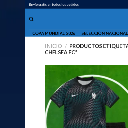
Saltar
Envío gratis en todos los pedidos
al
contenido
COPA MUNDIAL 2026
SELECCIÓN NACIONA
INICIO
/
PRODUCTOS ETIQUETA
CHELSEA FC”