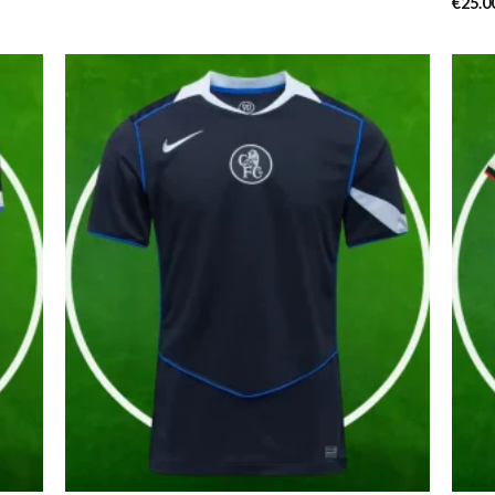
€
25.0