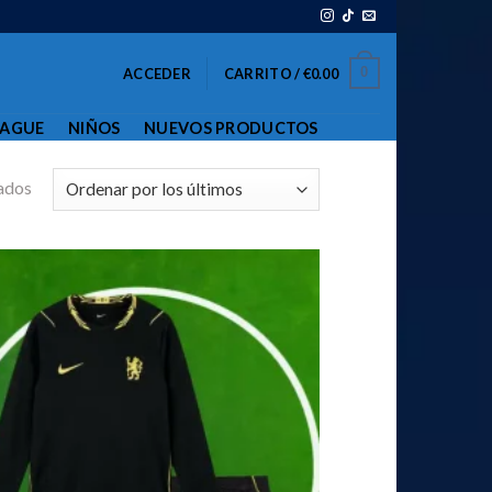
0
ACCEDER
CARRITO /
€
0.00
EAGUE
NIÑOS
NUEVOS PRODUCTOS
ados