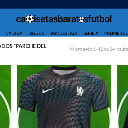
L
LA LIGA
LIGUE 1
BUNDESLIGA
SERIE A
PREMIER L
DOS “PARCHE DEL
Mostrando 1–12 de 24 result