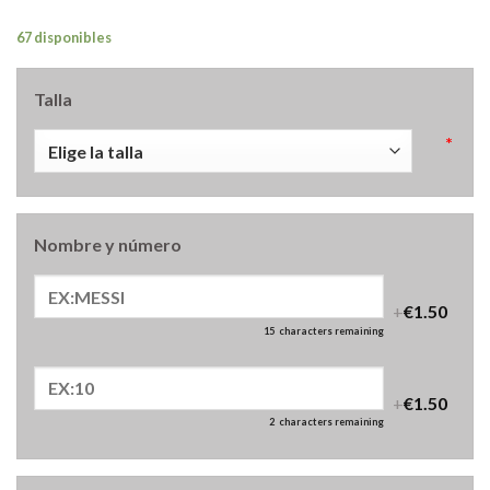
67 disponibles
Talla
*
Nombre y número
+
€1.50
15
characters remaining
+
€1.50
2
characters remaining