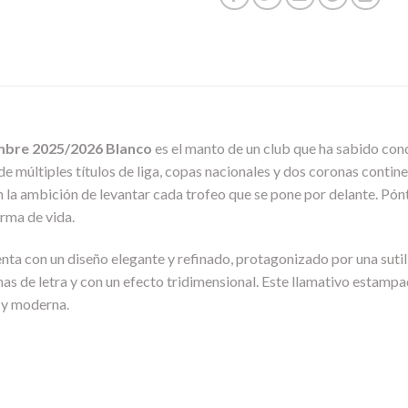
mbre 2025/2026 Blanco
es el manto de un club que ha sabido con
o de múltiples títulos de liga, copas nacionales y dos coronas conti
n la ambición de levantar cada trofeo que se pone por delante. Pónt
orma de vida.
ta con un diseño elegante y refinado, protagonizado por una suti
rmas de letra y con un efecto tridimensional. Este llamativo estam
 y moderna.