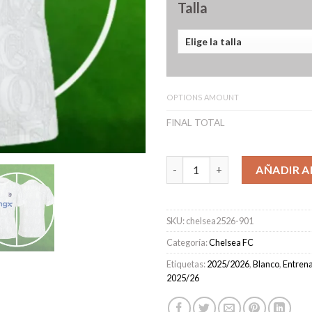
Talla
OPTIONS AMOUNT
FINAL TOTAL
Camiseta Pre-Partido Chelsea
AÑADIR A
SKU:
chelsea2526-901
Categoría:
Chelsea FC
Etiquetas:
2025/2026
,
Blanco
,
Entren
2025/26