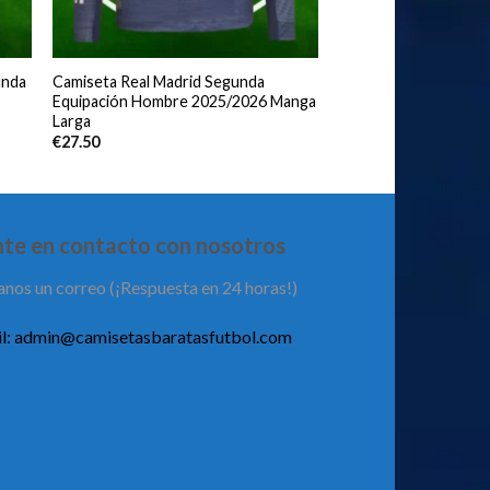
unda
Camiseta Real Madrid Segunda
Equipación Hombre 2025/2026 Manga
Larga
€
27.50
te en contacto con nosotros
anos un correo (¡Respuesta en 24 horas!)
l:
admin@camisetasbaratasfutbol.com