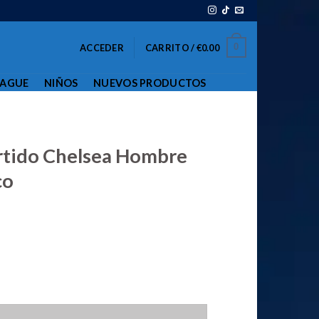
0
ACCEDER
CARRITO /
€
0.00
EAGUE
NIÑOS
NUEVOS PRODUCTOS
rtido Chelsea Hombre
co