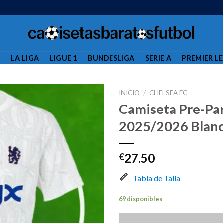
L
LA LIGA
LIGUE 1
BUNDESLIGA
SERIE A
PREMIER L
INICIO
/
CHELSEA FC
Camiseta Pre-Pa
2025/2026 Blan
27.50
€
Tabla de Talla
69 disponibles